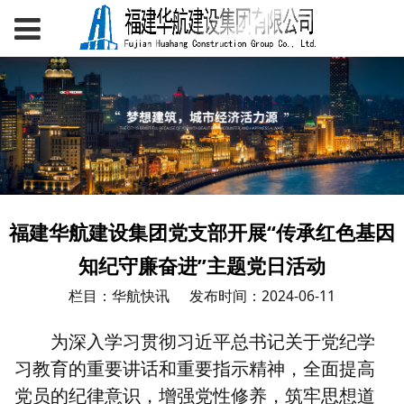
福建华航建设集团党支部开展“传承红色基因
知纪守廉奋进”主题党日活动
栏目：华航快讯
发布时间：2024-06-11
为深入学习贯彻习近平总书记关于党纪学
习教育的重要讲话和重要指示精神，全面提高
党员的纪律意识，增强党性修养，筑牢思想道