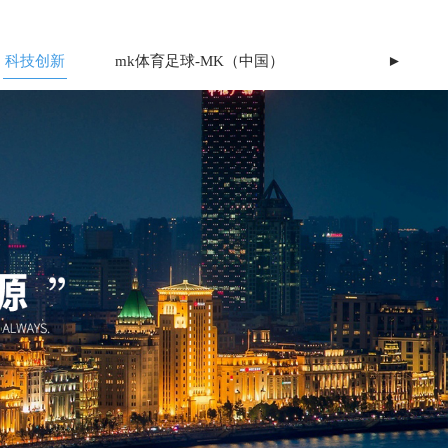
科技创新
mk体育足球-MK（中国）
►